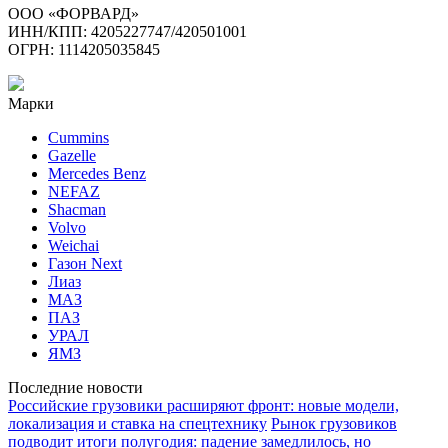
ООО «ФОРВАРД»
ИНН/КПП: 4205227747/420501001
ОГРН: 1114205035845
Марки
Cummins
Gazelle
Mercedes Benz
NEFAZ
Shacman
Volvo
Weichai
Газон Next
Лиаз
МАЗ
ПАЗ
УРАЛ
ЯМЗ
Последние новости
Российские грузовики расширяют фронт: новые модели,
локализация и ставка на спецтехнику
Рынок грузовиков
подводит итоги полугодия: падение замедлилось, но