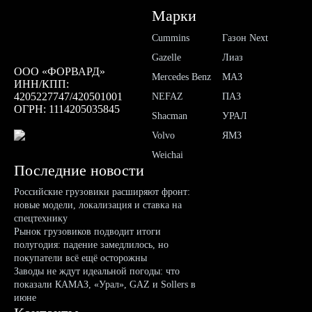
Марки
Cummins
Газон Next
Gazelle
Лиаз
ООО «ФОРВАРД»
Mercedes Benz
МАЗ
ИНН/КПП:
4205227747/420501001
NEFAZ
ПАЗ
ОГРН: 1114205035845
Shacman
УРАЛ
Volvo
ЯМЗ
Weichai
Последние новости
Российские грузовики расширяют фронт:
новые модели, локализация и ставка на
спецтехнику
Рынок грузовиков подводит итоги
полугодия: падение замедлилось, но
покупатели всё ещё осторожны
Заводы не ждут идеальной погоды: что
показали КАМАЗ, «Урал», GAZ и Sollers в
июне