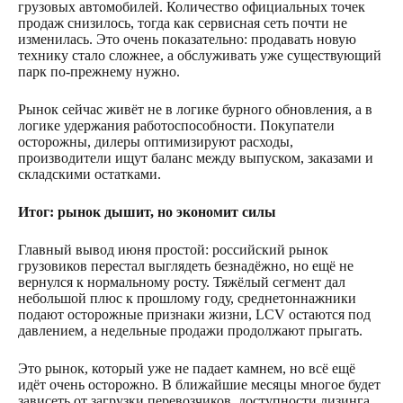
грузовых автомобилей. Количество официальных точек
продаж снизилось, тогда как сервисная сеть почти не
изменилась. Это очень показательно: продавать новую
технику стало сложнее, а обслуживать уже существующий
парк по-прежнему нужно.
Рынок сейчас живёт не в логике бурного обновления, а в
логике удержания работоспособности. Покупатели
осторожны, дилеры оптимизируют расходы,
производители ищут баланс между выпуском, заказами и
складскими остатками.
Итог: рынок дышит, но экономит силы
Главный вывод июня простой: российский рынок
грузовиков перестал выглядеть безнадёжно, но ещё не
вернулся к нормальному росту. Тяжёлый сегмент дал
небольшой плюс к прошлому году, среднетоннажники
подают осторожные признаки жизни, LCV остаются под
давлением, а недельные продажи продолжают прыгать.
Это рынок, который уже не падает камнем, но всё ещё
идёт очень осторожно. В ближайшие месяцы многое будет
зависеть от загрузки перевозчиков, доступности лизинга,