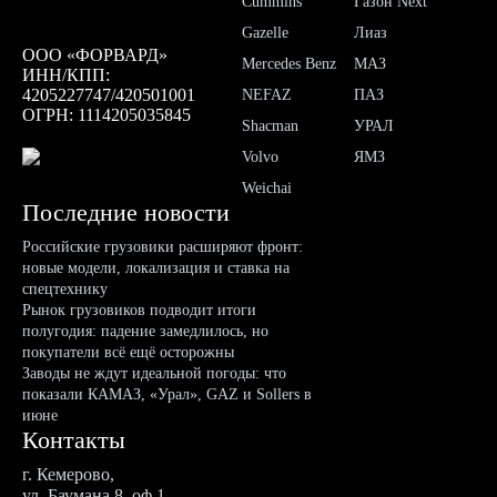
Cummins
Газон Next
Gazelle
Лиаз
ООО «ФОРВАРД»
Mercedes Benz
МАЗ
ИНН/КПП:
4205227747/420501001
NEFAZ
ПАЗ
ОГРН: 1114205035845
Shacman
УРАЛ
Volvo
ЯМЗ
Weichai
Последние новости
Российские грузовики расширяют фронт:
новые модели, локализация и ставка на
спецтехнику
Рынок грузовиков подводит итоги
полугодия: падение замедлилось, но
покупатели всё ещё осторожны
Заводы не ждут идеальной погоды: что
показали КАМАЗ, «Урал», GAZ и Sollers в
июне
Контакты
г. Кемерово,
ул. Баумана 8, оф.1