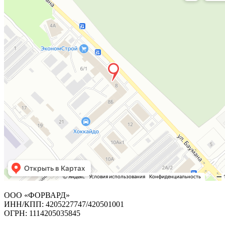
ООО «ФОРВАРД»
ИНН/КПП: 4205227747/420501001
ОГРН: 1114205035845