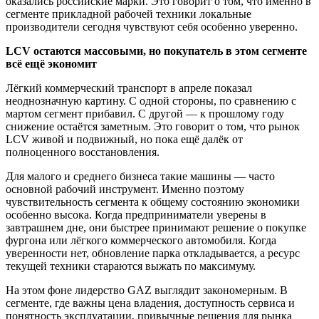
оказались российские марки. Это говорит о том, что именно в
сегменте прикладной рабочей техники локальные
производители сегодня чувствуют себя особенно уверенно.
LCV остаются массовыми, но покупатель в этом сегменте
всё ещё экономит
Лёгкий коммерческий транспорт в апреле показал
неоднозначную картину. С одной стороны, по сравнению с
мартом сегмент прибавил. С другой — к прошлому году
снижение остаётся заметным. Это говорит о том, что рынок
LCV живой и подвижный, но пока ещё далёк от
полноценного восстановления.
Для малого и среднего бизнеса такие машины — часто
основной рабочий инструмент. Именно поэтому
чувствительность сегмента к общему состоянию экономики
особенно высока. Когда предприниматели уверены в
завтрашнем дне, они быстрее принимают решение о покупке
фургона или лёгкого коммерческого автомобиля. Когда
уверенности нет, обновление парка откладывается, а ресурс
текущей техники стараются выжать по максимуму.
На этом фоне лидерство GAZ выглядит закономерным. В
сегменте, где важны цена владения, доступность сервиса и
понятность эксплуатации, привычные решения для рынка