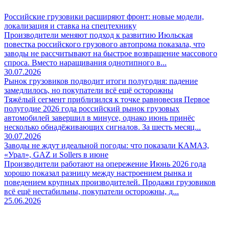
Российские грузовики расширяют фронт: новые модели,
локализация и ставка на спецтехнику
Производители меняют подход к развитию Июльская
повестка российского грузового автопрома показала, что
заводы не рассчитывают на быстрое возвращение массового
спроса. Вместо наращивания однотипного в...
30.07.2026
Рынок грузовиков подводит итоги полугодия: падение
замедлилось, но покупатели всё ещё осторожны
Тяжёлый сегмент приблизился к точке равновесия Первое
полугодие 2026 года российский рынок грузовых
автомобилей завершил в минусе, однако июнь принёс
несколько обнадёживающих сигналов. За шесть месяц...
30.07.2026
Заводы не ждут идеальной погоды: что показали КАМАЗ,
«Урал», GAZ и Sollers в июне
Производители работают на опережение Июнь 2026 года
хорошо показал разницу между настроением рынка и
поведением крупных производителей. Продажи грузовиков
всё ещё нестабильны, покупатели осторожны, д...
25.06.2026