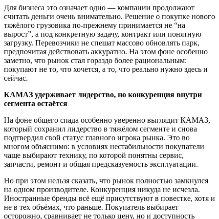
Для бизнеса это означает одно — компании продолжают
считать деньги очень внимательно. Решение о покупке нового
тяжёлого грузовика по-прежнему принимается не “на
вырост”, а под конкретную задачу, контракт или понятную
загрузку. Перевозчики не спешат массово обновлять парк,
предпочитая действовать аккуратно. На этом фоне особенно
заметно, что рынок стал гораздо более рациональным:
покупают не то, что хочется, а то, что реально нужно здесь и
сейчас.
КАМАЗ удерживает лидерство, но конкуренция внутри
сегмента остаётся
На фоне общего спада особенно уверенно выглядит КАМАЗ,
который сохранил лидерство в тяжёлом сегменте и снова
подтвердил свой статус главного игрока рынка. Это во
многом объяснимо: в условиях нестабильности покупатели
чаще выбирают технику, по которой понятны сервис,
запчасти, ремонт и общая предсказуемость эксплуатации.
Но при этом нельзя сказать, что рынок полностью замкнулся
на одном производителе. Конкуренция никуда не исчезла.
Иностранные бренды всё ещё присутствуют в повестке, хотя и
не в тех объёмах, что раньше. Покупатель выбирает
осторожно, сравнивает не только цену, но и доступность