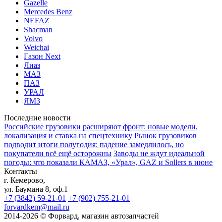
Gazelle
Mercedes Benz
NEFAZ
Shacman
Volvo
Weichai
Газон Next
Лиаз
МАЗ
ПАЗ
УРАЛ
ЯМЗ
Последние новости
Российские грузовики расширяют фронт: новые модели,
локализация и ставка на спецтехнику
Рынок грузовиков
подводит итоги полугодия: падение замедлилось, но
покупатели всё ещё осторожны
Заводы не ждут идеальной
погоды: что показали КАМАЗ, «Урал», GAZ и Sollers в июне
Контакты
г. Кемерово,
ул. Баумана 8, оф.1
+7 (3842) 59-21-01
+7 (902) 755-21-01
forvardkem@mail.ru
2014-2026 © Форвард, магазин автозапчастей