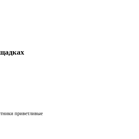
ощадках
ботники приветливые