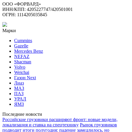
ООО «ФОРВАРД»
ИНН/КПП: 4205227747/420501001
ОГРН: 1114205035845
Марки
Cummins
Gazelle
Mercedes Benz
NEFAZ
Shacman
Volvo
Weichai
Газон Next
Лиаз
МАЗ
ПАЗ
УРАЛ
ЯМЗ
Последние новости
Российские грузовики расширяют фронт: новые модели,
локализация и ставка на спецтехнику
Рынок грузовиков
подводит итоги полугодия: падение замедлилось, но