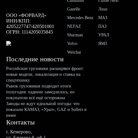
Cummins
Газон Next
Gazelle
Лиаз
ООО «ФОРВАРД»
Mercedes Benz
МАЗ
ИНН/КПП:
4205227747/420501001
NEFAZ
ПАЗ
ОГРН: 1114205035845
Shacman
УРАЛ
Volvo
ЯМЗ
Weichai
Последние новости
Российские грузовики расширяют фронт:
новые модели, локализация и ставка на
спецтехнику
Рынок грузовиков подводит итоги
полугодия: падение замедлилось, но
покупатели всё ещё осторожны
Заводы не ждут идеальной погоды: что
показали КАМАЗ, «Урал», GAZ и Sollers в
июне
Контакты
г. Кемерово,
ул. Баумана 8, оф.1