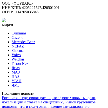
ООО «ФОРВАРД»
ИНН/КПП: 4205227747/420501001
ОГРН: 1114205035845
Марки
Cummins
Gazelle
Mercedes Benz
NEFAZ
Shacman
Volvo
Weichai
Газон Next
Лиаз
МАЗ
ПАЗ
УРАЛ
ЯМЗ
Последние новости
Российские грузовики расширяют фронт: новые модели,
локализация и ставка на спецтехнику
Рынок грузовиков
подводит итоги полугодия: падение замедлилось, но