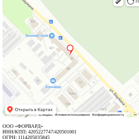
ООО «ФОРВАРД»
ИНН/КПП: 4205227747/420501001
ОГРН: 1114205035845