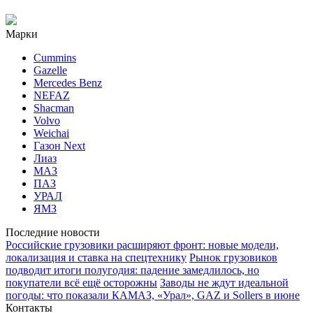
Марки
Cummins
Gazelle
Mercedes Benz
NEFAZ
Shacman
Volvo
Weichai
Газон Next
Лиаз
МАЗ
ПАЗ
УРАЛ
ЯМЗ
Последние новости
Российские грузовики расширяют фронт: новые модели,
локализация и ставка на спецтехнику
Рынок грузовиков
подводит итоги полугодия: падение замедлилось, но
покупатели всё ещё осторожны
Заводы не ждут идеальной
погоды: что показали КАМАЗ, «Урал», GAZ и Sollers в июне
Контакты