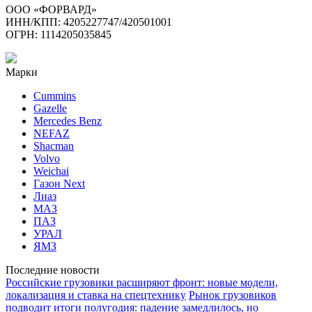
ООО «ФОРВАРД»
ИНН/КПП: 4205227747/420501001
ОГРН: 1114205035845
Марки
Cummins
Gazelle
Mercedes Benz
NEFAZ
Shacman
Volvo
Weichai
Газон Next
Лиаз
МАЗ
ПАЗ
УРАЛ
ЯМЗ
Последние новости
Российские грузовики расширяют фронт: новые модели,
локализация и ставка на спецтехнику
Рынок грузовиков
подводит итоги полугодия: падение замедлилось, но