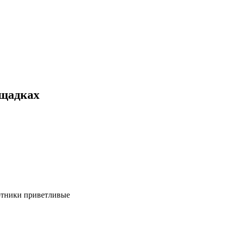
ощадках
ботники приветливые