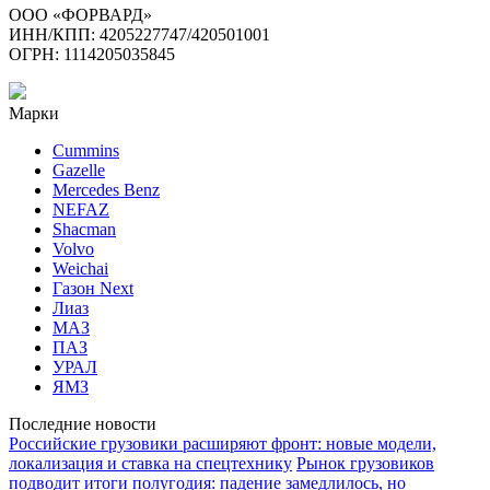
ООО «ФОРВАРД»
ИНН/КПП: 4205227747/420501001
ОГРН: 1114205035845
Марки
Cummins
Gazelle
Mercedes Benz
NEFAZ
Shacman
Volvo
Weichai
Газон Next
Лиаз
МАЗ
ПАЗ
УРАЛ
ЯМЗ
Последние новости
Российские грузовики расширяют фронт: новые модели,
локализация и ставка на спецтехнику
Рынок грузовиков
подводит итоги полугодия: падение замедлилось, но