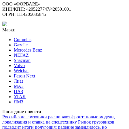
ООО «ФОРВАРД»
ИНН/КПП: 4205227747/420501001
ОГРН: 1114205035845
Марки
Cummins
Gazelle
Mercedes Benz
NEFAZ
Shacman
Volvo
Weichai
Газон Next
Лиаз
МАЗ
ПАЗ
УРАЛ
ЯМЗ
Последние новости
Российские грузовики расширяют фронт: новые модели,
локализация и ставка на спецтехнику
Рынок грузовиков
подводит итоги полугодия: падение замедлилось, но