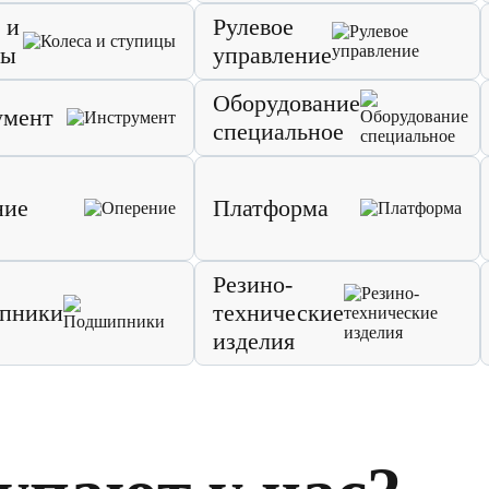
 и
Рулевое
цы
управление
Оборудование
умент
специальное
ние
Платформа
Резино-
пники
технические
изделия