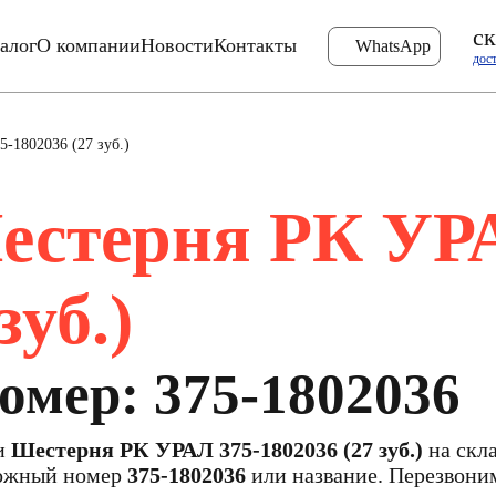
ск
алог
О компании
Новости
Контакты
WhatsApp
дос
-1802036 (27 зуб.)
естерня РК УРА
зуб.)
мер: 375-1802036
ти
Шестерня РК УРАЛ 375-1802036 (27 зуб.)
на скла
ложный номер
375-1802036
или название. Перезвоним