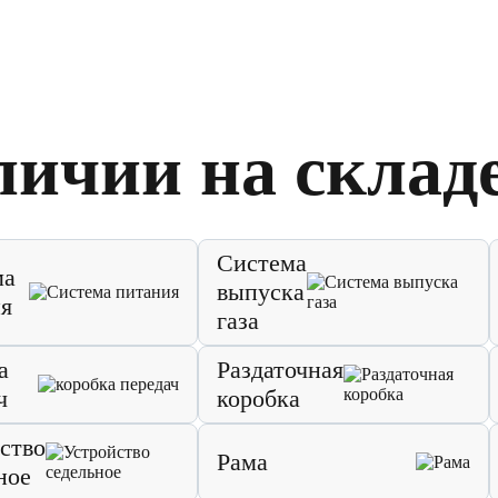
личии на склад
Система
ма
выпуска
я
газа
а
Раздаточная
ч
коробка
ство
Рама
ное