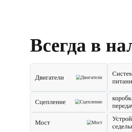
Всегда в на
Систе
Двигатели
питани
коробк
Сцепление
переда
Устрой
Мост
седель