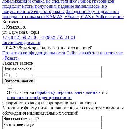
локализация и ставка на спецтехнику
Рынок грузовиков
подводит итоги полугодия: падение замедлилось, но
покупатели всё ещё осторожны
Заводы не ждут идеальной
погоды: что показали КАМАЗ, «Урал», GAZ и Sollers в июне
Контакты
г. Кемерово,
ул. Баумана 8, оф.1
+7 (3842) 59-21-01
+7 (902) 755-21-01
forvardkem@mail.ru
2014-2026 © Форвард, магазин автозапчастей
Политика конфиденциальности
Сайт разработан в агентстве
«Резалт»
Заказать звонок
Я согласен на
обработку персональных данных
и с
политикой конфиденциальности
Оформите заявку для корпоративных клиентов
Заполните форму ниже, и наш менеджер свяжется с вами для
обсуждения индивидуальных условий