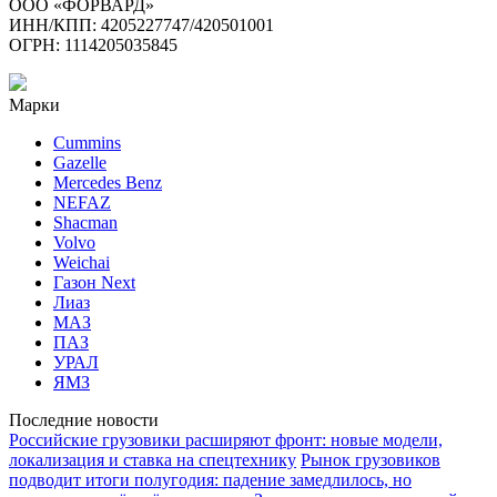
ООО «ФОРВАРД»
ИНН/КПП: 4205227747/420501001
ОГРН: 1114205035845
Марки
Cummins
Gazelle
Mercedes Benz
NEFAZ
Shacman
Volvo
Weichai
Газон Next
Лиаз
МАЗ
ПАЗ
УРАЛ
ЯМЗ
Последние новости
Российские грузовики расширяют фронт: новые модели,
локализация и ставка на спецтехнику
Рынок грузовиков
подводит итоги полугодия: падение замедлилось, но