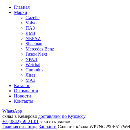
Главная
Марки
Gazelle
Volvo
ПАЗ
ЯМЗ
NEFAZ
Shacman
Mercedes Benz
Газон Next
УРАЛ
Weichai
Cummins
Лиаз
МАЗ
Каталог
О компании
Новости
Контакты
WhatsApp
склад в Кемерово
доставляем по Кузбассу
+7 (3842) 59-21-01
заказать звонок
Главная страница
Запчасти
Сальник к/вала WP7NG290E51 (Weic