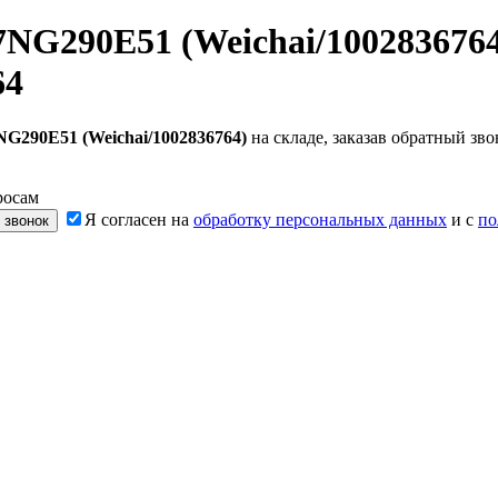
NG290E51 (Weichai/1002836764
64
G290E51 (Weichai/1002836764)
на складе, заказав обратный зв
росам
Я согласен на
обработку персональных данных
и с
по
 звонок