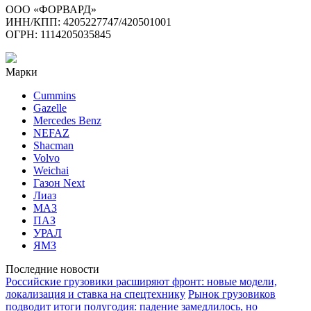
ООО «ФОРВАРД»
ИНН/КПП: 4205227747/420501001
ОГРН: 1114205035845
Марки
Cummins
Gazelle
Mercedes Benz
NEFAZ
Shacman
Volvo
Weichai
Газон Next
Лиаз
МАЗ
ПАЗ
УРАЛ
ЯМЗ
Последние новости
Российские грузовики расширяют фронт: новые модели,
локализация и ставка на спецтехнику
Рынок грузовиков
подводит итоги полугодия: падение замедлилось, но