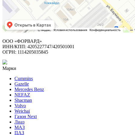
ООО «ФОРВАРД»
ИНН/КПП: 4205227747/420501001
ОГРН: 1114205035845
Марки
Cummins
Gazelle
Mercedes Benz
NEFAZ
Shacman
Volvo
Weichai
Газон Next
Лиаз
МАЗ
ПАЗ