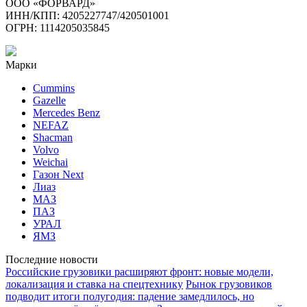
ООО «ФОРВАРД»
ИНН/КПП: 4205227747/420501001
ОГРН: 1114205035845
Марки
Cummins
Gazelle
Mercedes Benz
NEFAZ
Shacman
Volvo
Weichai
Газон Next
Лиаз
МАЗ
ПАЗ
УРАЛ
ЯМЗ
Последние новости
Российские грузовики расширяют фронт: новые модели,
локализация и ставка на спецтехнику
Рынок грузовиков
подводит итоги полугодия: падение замедлилось, но