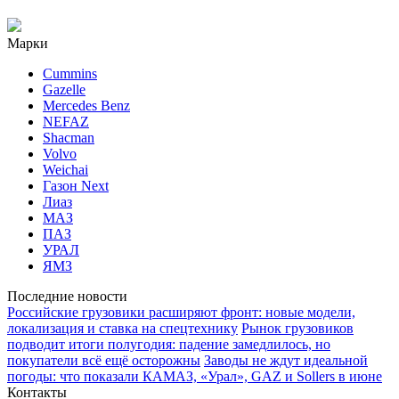
Марки
Cummins
Gazelle
Mercedes Benz
NEFAZ
Shacman
Volvo
Weichai
Газон Next
Лиаз
МАЗ
ПАЗ
УРАЛ
ЯМЗ
Последние новости
Российские грузовики расширяют фронт: новые модели,
локализация и ставка на спецтехнику
Рынок грузовиков
подводит итоги полугодия: падение замедлилось, но
покупатели всё ещё осторожны
Заводы не ждут идеальной
погоды: что показали КАМАЗ, «Урал», GAZ и Sollers в июне
Контакты