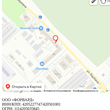
ООО «ФОРВАРД»
ИНН/КПП: 4205227747/420501001
ОГРН: 1114205035845