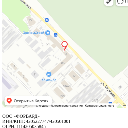
ООО «ФОРВАРД»
ИНН/КПП: 4205227747/420501001
ОГРН: 1114205035845