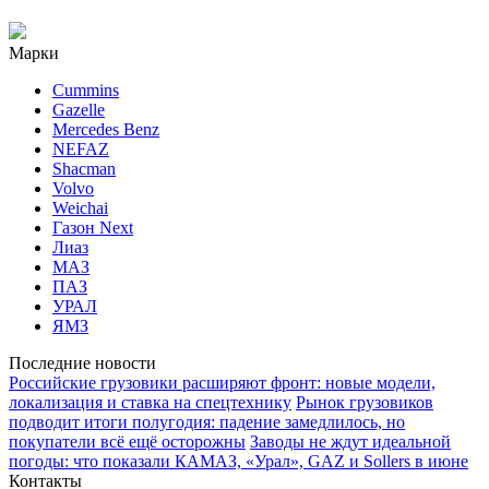
Марки
Cummins
Gazelle
Mercedes Benz
NEFAZ
Shacman
Volvo
Weichai
Газон Next
Лиаз
МАЗ
ПАЗ
УРАЛ
ЯМЗ
Последние новости
Российские грузовики расширяют фронт: новые модели,
локализация и ставка на спецтехнику
Рынок грузовиков
подводит итоги полугодия: падение замедлилось, но
покупатели всё ещё осторожны
Заводы не ждут идеальной
погоды: что показали КАМАЗ, «Урал», GAZ и Sollers в июне
Контакты