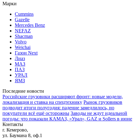
Марки
Cummins
Gazelle
Mercedes Benz
NEFAZ
Shacman
Volvo
Weichai
Газон Next
Лиаз
МАЗ
ПАЗ
УРАЛ
ЯМЗ
Последние новости
Российские грузовики расширяют фронт: новые модели,
локализация и ставка на спецтехнику
Рынок грузовиков
подводит итоги полугодия: падение замедлилось, но
покупатели всё ещё осторожны
Заводы не ждут идеальной
погоды: что показали КАМАЗ, «Урал», GAZ и Sollers в июне
Контакты
г. Кемерово,
ул. Баумана 8, оф.1