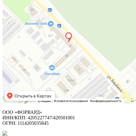
ООО «ФОРВАРД»
ИНН/КПП: 4205227747/420501001
ОГРН: 1114205035845