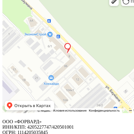
ООО «ФОРВАРД»
ИНН/КПП: 4205227747/420501001
ОГРН: 1114205035845