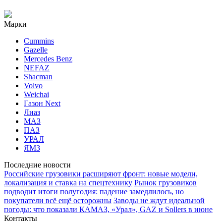
Марки
Cummins
Gazelle
Mercedes Benz
NEFAZ
Shacman
Volvo
Weichai
Газон Next
Лиаз
МАЗ
ПАЗ
УРАЛ
ЯМЗ
Последние новости
Российские грузовики расширяют фронт: новые модели,
локализация и ставка на спецтехнику
Рынок грузовиков
подводит итоги полугодия: падение замедлилось, но
покупатели всё ещё осторожны
Заводы не ждут идеальной
погоды: что показали КАМАЗ, «Урал», GAZ и Sollers в июне
Контакты