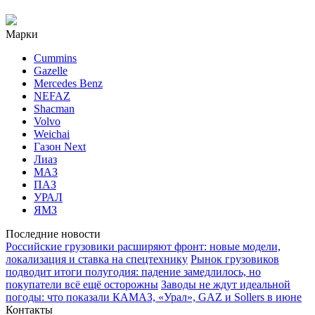
Марки
Cummins
Gazelle
Mercedes Benz
NEFAZ
Shacman
Volvo
Weichai
Газон Next
Лиаз
МАЗ
ПАЗ
УРАЛ
ЯМЗ
Последние новости
Российские грузовики расширяют фронт: новые модели,
локализация и ставка на спецтехнику
Рынок грузовиков
подводит итоги полугодия: падение замедлилось, но
покупатели всё ещё осторожны
Заводы не ждут идеальной
погоды: что показали КАМАЗ, «Урал», GAZ и Sollers в июне
Контакты