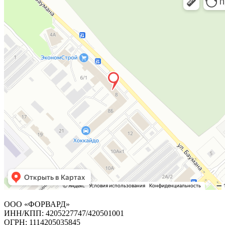
ООО «ФОРВАРД»
ИНН/КПП: 4205227747/420501001
ОГРН: 1114205035845