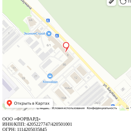
ООО «ФОРВАРД»
ИНН/КПП: 4205227747/420501001
ОГРН: 1114205035845