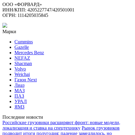
ООО «ФОРВАРД»
ИНН/КПП: 4205227747/420501001
ОГРН: 1114205035845
Марки
Cummins
Gazelle
Mercedes Benz
NEFAZ
Shacman
Volvo
Weichai
Газон Next
Лиаз
МАЗ
ПАЗ
УРАЛ
ЯМЗ
Последние новости
Российские грузовики расширяют фронт: новые модели,
локализация и ставка на спецтехнику
Рынок грузовиков
подводит итоги полугодия: падение замедлилось, но