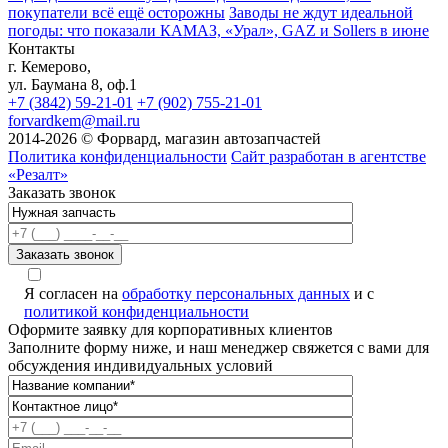
покупатели всё ещё осторожны
Заводы не ждут идеальной
погоды: что показали КАМАЗ, «Урал», GAZ и Sollers в июне
Контакты
г. Кемерово,
ул. Баумана 8, оф.1
+7 (3842) 59-21-01
+7 (902) 755-21-01
forvardkem@mail.ru
2014-2026 © Форвард, магазин автозапчастей
Политика конфиденциальности
Сайт разработан в агентстве
«Резалт»
Заказать звонок
A
Я согласен на
обработку персональных данных
и с
политикой конфиденциальности
Оформите заявку для корпоративных клиентов
Заполните форму ниже, и наш менеджер свяжется с вами для
обсуждения индивидуальных условий