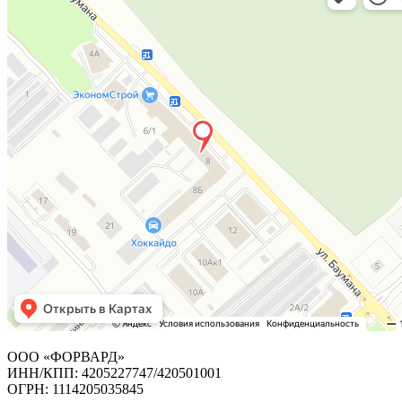
ООО «ФОРВАРД»
ИНН/КПП: 4205227747/420501001
ОГРН: 1114205035845