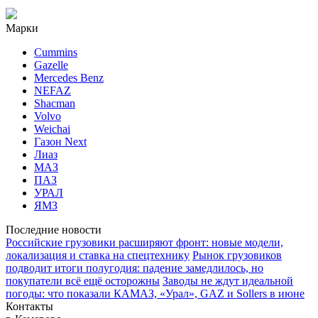
Марки
Cummins
Gazelle
Mercedes Benz
NEFAZ
Shacman
Volvo
Weichai
Газон Next
Лиаз
МАЗ
ПАЗ
УРАЛ
ЯМЗ
Последние новости
Российские грузовики расширяют фронт: новые модели,
локализация и ставка на спецтехнику
Рынок грузовиков
подводит итоги полугодия: падение замедлилось, но
покупатели всё ещё осторожны
Заводы не ждут идеальной
погоды: что показали КАМАЗ, «Урал», GAZ и Sollers в июне
Контакты