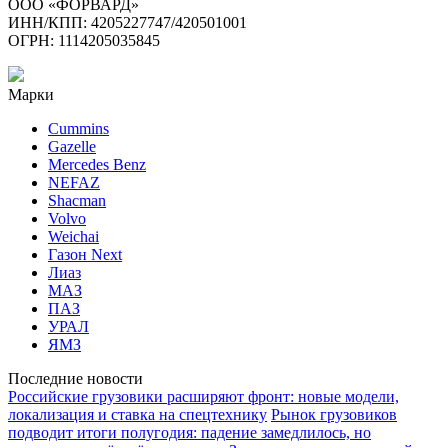
ООО «ФОРВАРД»
ИНН/КПП: 4205227747/420501001
ОГРН: 1114205035845
Марки
Cummins
Gazelle
Mercedes Benz
NEFAZ
Shacman
Volvo
Weichai
Газон Next
Лиаз
МАЗ
ПАЗ
УРАЛ
ЯМЗ
Последние новости
Российские грузовики расширяют фронт: новые модели,
локализация и ставка на спецтехнику
Рынок грузовиков
подводит итоги полугодия: падение замедлилось, но