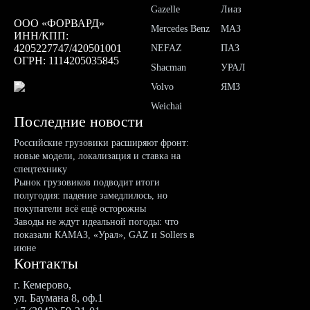
Gazelle
Лиаз
ООО «ФОРВАРД»
Mercedes Benz
МАЗ
ИНН/КПП:
4205227747/420501001
NEFAZ
ПАЗ
ОГРН: 1114205035845
Shacman
УРАЛ
Volvo
ЯМЗ
Weichai
Последние новости
Российские грузовики расширяют фронт:
новые модели, локализация и ставка на
спецтехнику
Рынок грузовиков подводит итоги
полугодия: падение замедлилось, но
покупатели всё ещё осторожны
Заводы не ждут идеальной погоды: что
показали КАМАЗ, «Урал», GAZ и Sollers в
июне
Контакты
г. Кемерово,
ул. Баумана 8, оф.1