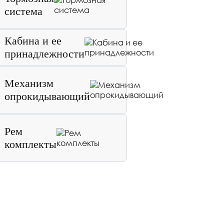
система
Кабина и ее
принадлежности
Механизм
опрокидывающий
Рем
комплекты