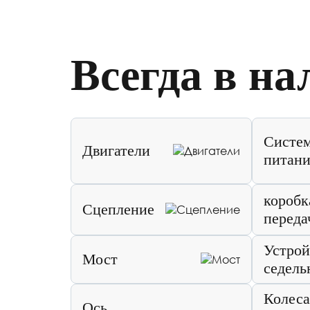
Всегда в на
Систе
Двигатели
питани
коробк
Сцепление
переда
Устрой
Мост
седель
Колеса
Ось