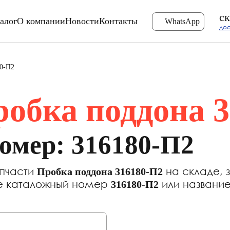
ск
алог
О компании
Новости
Контакты
WhatsApp
дос
80-П2
обка поддона 
омер: 316180-П2
апчасти
на складе, 
Пробка поддона 316180-П2
те каталожный номер
или название
316180-П2