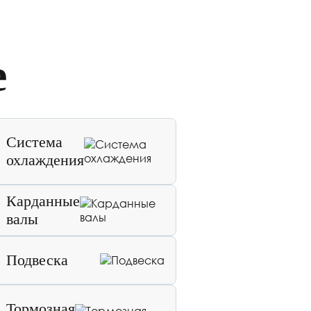
е
Система
охлаждения
Карданные
валы
Подвеска
Тормозная