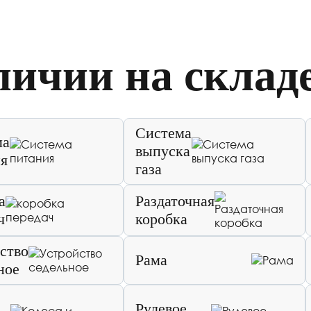
личии на склад
Система
ма
выпуска
я
газа
а
Раздаточная
ч
коробка
ство
Рама
ное
Рулевое