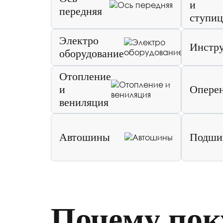
и
передняя
ступи
Электро
Инстр
оборудование
Отопление
и
Опере
вениляция
Автошины
Подши
Почему пок