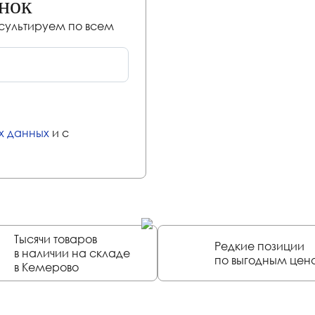
онок
нсультируем по всем
х данных
и с
Тысячи товаров
Редкие позиции
в наличии на складе
по выгодным цен
в Кемерово