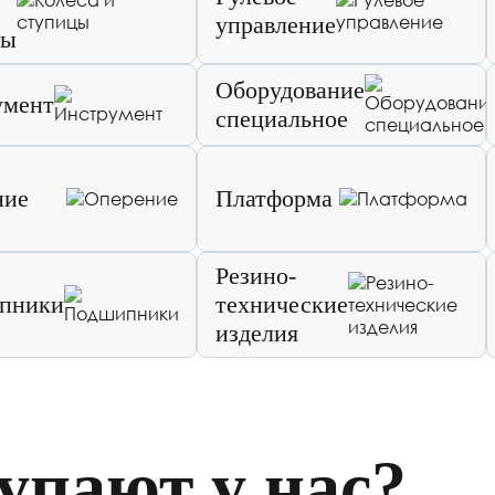
управление
цы
Оборудование
умент
специальное
ние
Платформа
Резино-
пники
технические
изделия
упают у нас?