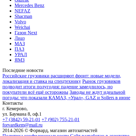
Mercedes Benz
NEFAZ
Shacman
Volvo
Weichai
Газон Next
Лиаз
МАЗ
ПАЗ
УРАЛ
ЯМЗ
Последние новости
Российские грузовики расширяют фронт: новые модели,
локализация и ставка на спецтехнику
Рынок грузовиков
подводит итоги полугодия: падение замедлилось, но
покупатели всё ещё осторожны
Заводы не ждут идеальной
погоды: что показали КАМАЗ, «Урал», GAZ и Sollers в июне
Контакты
г. Кемерово,
ул. Баумана 8, оф.1
+7 (3842) 59-21-01
+7 (902) 755-21-01
forvardkem@mail.ru
2014-2026 © Форвард, магазин автозапчастей
Политика конфиденциальности
Сайт разработан в агентстве