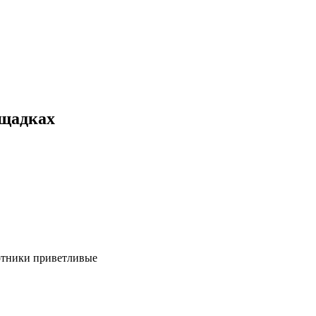
ощадках
ботники приветливые