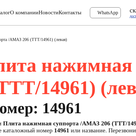
ск
алог
О компании
Новости
Контакты
WhatsApp
дос
рта /АМАЗ 206 (TTT/14961) (левая)
ита нажимная 
TTT/14961) (лев
омер: 14961
ти
Плита нажимная суппорта /АМАЗ 206 (TTT/1496
те каталожный номер
14961
или название. Перезвони