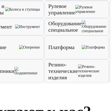
 и
Рулевое
цы
управление
Оборудование
умент
специальное
ние
Платформа
Резино-
пники
технические
изделия