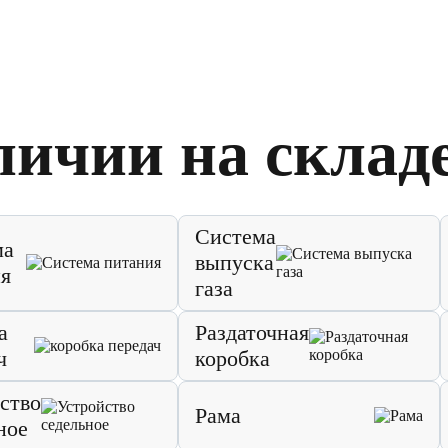
личии на склад
Система
ма
выпуска
я
газа
а
Раздаточная
ч
коробка
ство
Рама
ное