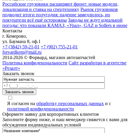
Российские грузовики расширяют фронт: новые модели,
локализация и ставка на спецтехнику
Рынок грузовиков
подводит итоги полугодия: падение замедлилось, но
покупатели всё ещё осторожны
Заводы не ждут идеальной
погоды: что показали КАМАЗ, «Урал», GAZ и Sollers в июне
Контакты
г. Кемерово,
ул. Баумана 8, оф.1
+7 (3842) 59-21-01
+7 (902) 755-21-01
forvardkem@mail.ru
2014-2026 © Форвард, магазин автозапчастей
Политика конфиденциальности
Сайт разработан в агентстве
«Резалт»
Заказать звонок
Я согласен на
обработку персональных данных
и с
политикой конфиденциальности
Оформите заявку для корпоративных клиентов
Заполните форму ниже, и наш менеджер свяжется с вами для
обсуждения индивидуальных условий