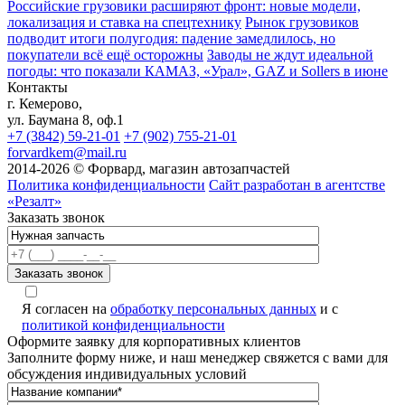
Российские грузовики расширяют фронт: новые модели,
локализация и ставка на спецтехнику
Рынок грузовиков
подводит итоги полугодия: падение замедлилось, но
покупатели всё ещё осторожны
Заводы не ждут идеальной
погоды: что показали КАМАЗ, «Урал», GAZ и Sollers в июне
Контакты
г. Кемерово,
ул. Баумана 8, оф.1
+7 (3842) 59-21-01
+7 (902) 755-21-01
forvardkem@mail.ru
2014-2026 © Форвард, магазин автозапчастей
Политика конфиденциальности
Сайт разработан в агентстве
«Резалт»
Заказать звонок
Я согласен на
обработку персональных данных
и с
политикой конфиденциальности
Оформите заявку для корпоративных клиентов
Заполните форму ниже, и наш менеджер свяжется с вами для
обсуждения индивидуальных условий