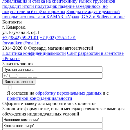
локализация и ставка на спецтехнику
Рынок грузовиков
подводит итоги полугодия: падение замедлилось, но
покупатели всё ещё осторожны
Заводы не ждут идеальной
погоды: что показали КАМАЗ, «Урал», GAZ и Sollers в июне
Контакты
г. Кемерово,
ул. Баумана 8, оф.1
+7 (3842) 59-21-01
+7 (902) 755-21-01
forvardkem@mail.ru
2014-2026 © Форвард, магазин автозапчастей
Политика конфиденциальности
Сайт разработан в агентстве
«Резалт»
Заказать звонок
Я согласен на
обработку персональных данных
и с
политикой конфиденциальности
Оформите заявку для корпоративных клиентов
Заполните форму ниже, и наш менеджер свяжется с вами для
обсуждения индивидуальных условий