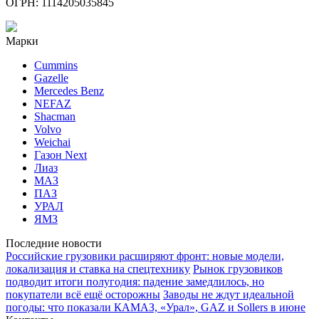
ОГРН: 1114205035845
Марки
Cummins
Gazelle
Mercedes Benz
NEFAZ
Shacman
Volvo
Weichai
Газон Next
Лиаз
МАЗ
ПАЗ
УРАЛ
ЯМЗ
Последние новости
Российские грузовики расширяют фронт: новые модели,
локализация и ставка на спецтехнику
Рынок грузовиков
подводит итоги полугодия: падение замедлилось, но
покупатели всё ещё осторожны
Заводы не ждут идеальной
погоды: что показали КАМАЗ, «Урал», GAZ и Sollers в июне