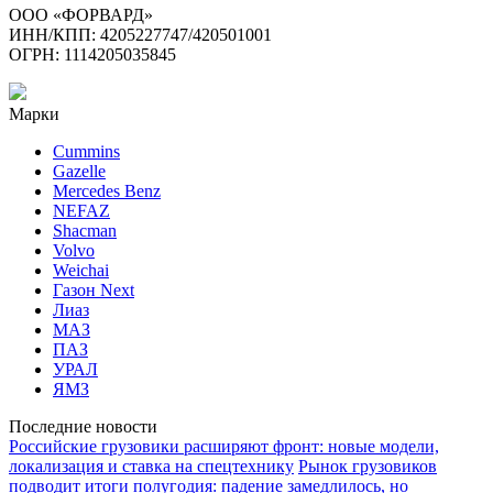
ООО «ФОРВАРД»
ИНН/КПП: 4205227747/420501001
ОГРН: 1114205035845
Марки
Cummins
Gazelle
Mercedes Benz
NEFAZ
Shacman
Volvo
Weichai
Газон Next
Лиаз
МАЗ
ПАЗ
УРАЛ
ЯМЗ
Последние новости
Российские грузовики расширяют фронт: новые модели,
локализация и ставка на спецтехнику
Рынок грузовиков
подводит итоги полугодия: падение замедлилось, но