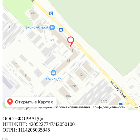
ООО «ФОРВАРД»
ИНН/КПП: 4205227747/420501001
ОГРН: 1114205035845