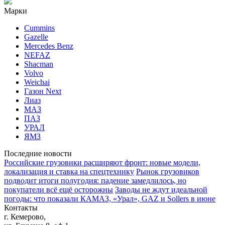
Марки
Cummins
Gazelle
Mercedes Benz
NEFAZ
Shacman
Volvo
Weichai
Газон Next
Лиаз
МАЗ
ПАЗ
УРАЛ
ЯМЗ
Последние новости
Российские грузовики расширяют фронт: новые модели,
локализация и ставка на спецтехнику
Рынок грузовиков
подводит итоги полугодия: падение замедлилось, но
покупатели всё ещё осторожны
Заводы не ждут идеальной
погоды: что показали КАМАЗ, «Урал», GAZ и Sollers в июне
Контакты
г. Кемерово,