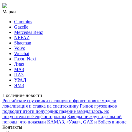
Марки
Cummins
Gazelle
Mercedes Benz
NEFAZ
Shacman
Volvo
Weichai
Газон Next
Лиаз
МАЗ
ПАЗ
УРАЛ
ЯМЗ
Последние новости
Российские грузовики расширяют фронт: новые модели,
локализация и ставка на спецтехнику
Рынок грузовиков
подводит итоги полугодия: падение замедлилось, но
покупатели всё ещё осторожны
Заводы не ждут идеальной
погоды: что показали КАМАЗ, «Урал», GAZ и Sollers в июне
Контакты