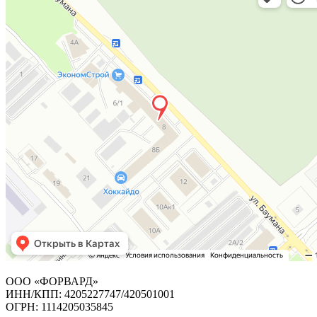
ООО «ФОРВАРД»
ИНН/КПП: 4205227747/420501001
ОГРН: 1114205035845