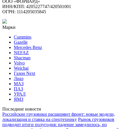
ООО «ФОРВАРД»
ИНН/КПП: 4205227747/420501001
ОГРН: 1114205035845
Марки
Cummins
Gazelle
Mercedes Benz
NEFAZ
Shacman
Volvo
Weichai
Газон Next
Лиаз
МАЗ
ПАЗ
УРАЛ
ЯМЗ
Последние новости
Российские грузовики расширяют фронт: новые модели,
локализация и ставка на спецтехнику
Рынок грузовиков
подводит итоги полугодия: падение замедлилось, но