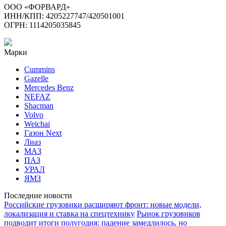
ООО «ФОРВАРД»
ИНН/КПП: 4205227747/420501001
ОГРН: 1114205035845
Марки
Cummins
Gazelle
Mercedes Benz
NEFAZ
Shacman
Volvo
Weichai
Газон Next
Лиаз
МАЗ
ПАЗ
УРАЛ
ЯМЗ
Последние новости
Российские грузовики расширяют фронт: новые модели,
локализация и ставка на спецтехнику
Рынок грузовиков
подводит итоги полугодия: падение замедлилось, но