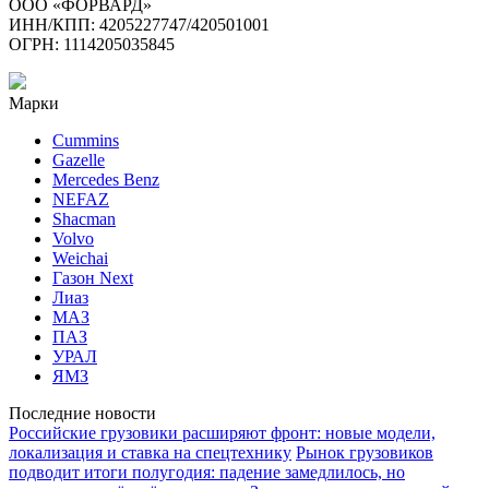
ООО «ФОРВАРД»
ИНН/КПП: 4205227747/420501001
ОГРН: 1114205035845
Марки
Cummins
Gazelle
Mercedes Benz
NEFAZ
Shacman
Volvo
Weichai
Газон Next
Лиаз
МАЗ
ПАЗ
УРАЛ
ЯМЗ
Последние новости
Российские грузовики расширяют фронт: новые модели,
локализация и ставка на спецтехнику
Рынок грузовиков
подводит итоги полугодия: падение замедлилось, но