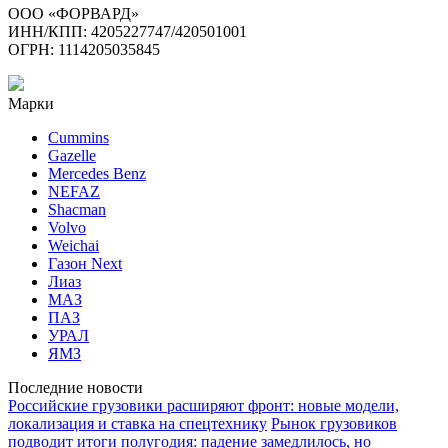
ООО «ФОРВАРД»
ИНН/КПП: 4205227747/420501001
ОГРН: 1114205035845
Марки
Cummins
Gazelle
Mercedes Benz
NEFAZ
Shacman
Volvo
Weichai
Газон Next
Лиаз
МАЗ
ПАЗ
УРАЛ
ЯМЗ
Последние новости
Российские грузовики расширяют фронт: новые модели,
локализация и ставка на спецтехнику
Рынок грузовиков
подводит итоги полугодия: падение замедлилось, но