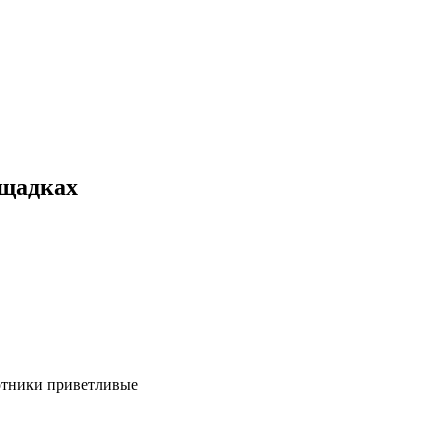
ощадках
ботники приветливые