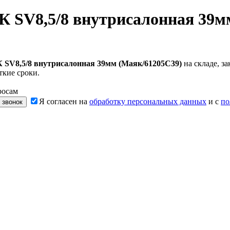
 SV8,5/8 внутрисалонная 39м
SV8,5/8 внутрисалонная 39мм (Маяк/61205C39)
на складе, з
ткие сроки.
росам
Я согласен на
обработку персональных данных
и с
по
 звонок