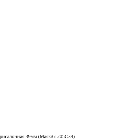
исалонная 39мм (Маяк/61205C39)