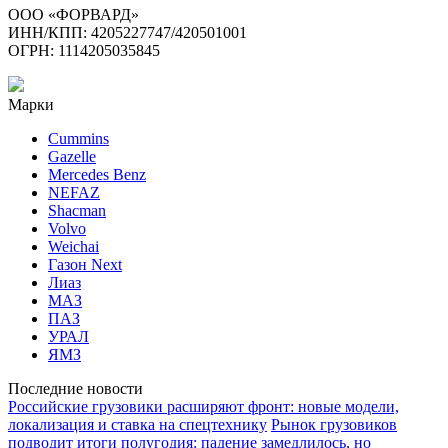
ООО «ФОРВАРД»
ИНН/КПП: 4205227747/420501001
ОГРН: 1114205035845
Марки
Cummins
Gazelle
Mercedes Benz
NEFAZ
Shacman
Volvo
Weichai
Газон Next
Лиаз
МАЗ
ПАЗ
УРАЛ
ЯМЗ
Последние новости
Российские грузовики расширяют фронт: новые модели,
локализация и ставка на спецтехнику
Рынок грузовиков
подводит итоги полугодия: падение замедлилось, но