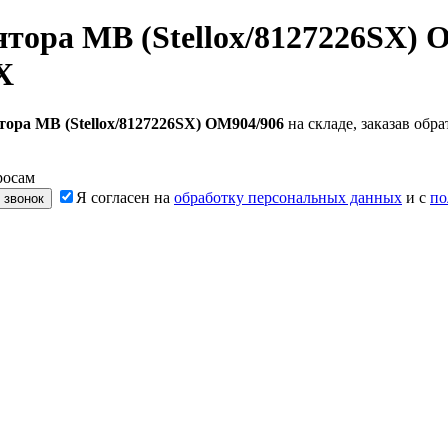
тора MB (Stellox/8127226SX) 
X
ора MB (Stellox/8127226SX) OM904/906
на складе, заказав об
росам
Я согласен на
обработку персональных данных
и с
по
 звонок