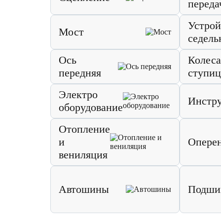
переда
Устрой
Мост
седель
Ось
Колеса
передняя
ступи
Электро
Инстр
оборудование
Отопление
и
Опере
вениляция
Автошины
Подши