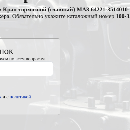
ти
Кран тормозной (главный) МАЗ 64221-3514010-1
джера. Обязательно укажите каталожный номер
100-3
онок
руем по всем вопросам
х
и с
политикой