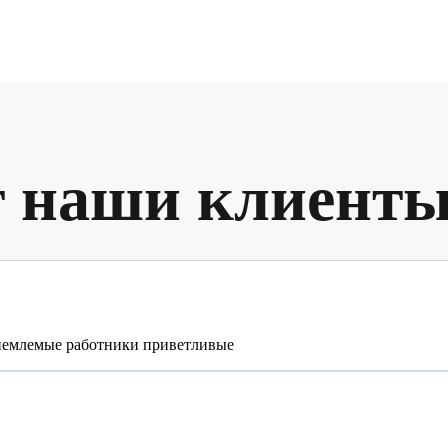
т наши клиент
риемлемые работники приветливые