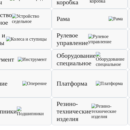
ч
коробка
ство
Рама
ное
 и
Рулевое
цы
управление
Оборудование
умент
специальное
ние
Платформа
Резино-
пники
технические
изделия